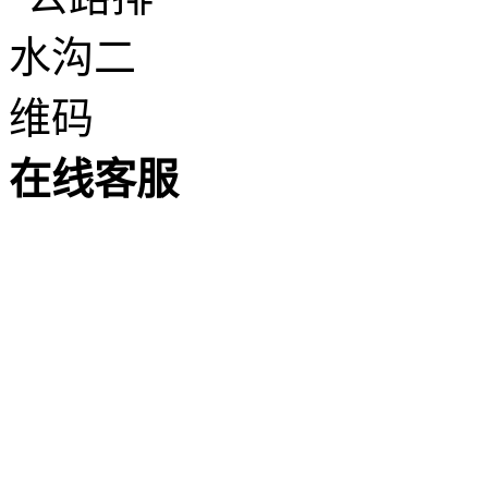
在
线
客
服